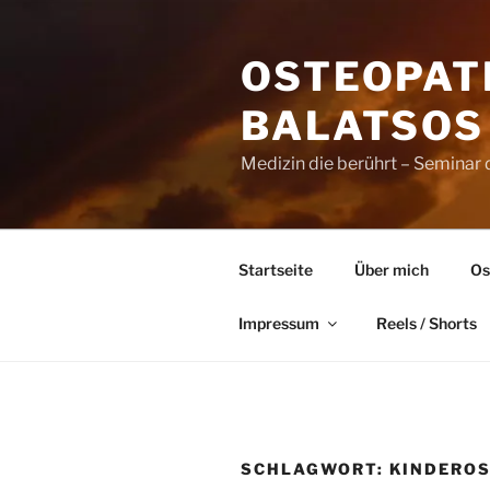
Zum
Inhalt
OSTEOPAT
springen
BALATSOS 
Medizin die berührt – Seminar
Startseite
Über mich
Os
Impressum
Reels / Shorts
SCHLAGWORT:
KINDEROS