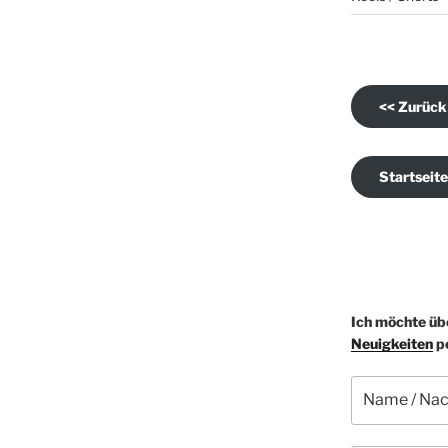
<< Zurück
Startseite
Bitte lasse die
Ich möchte üb
Neuigkeiten
pe