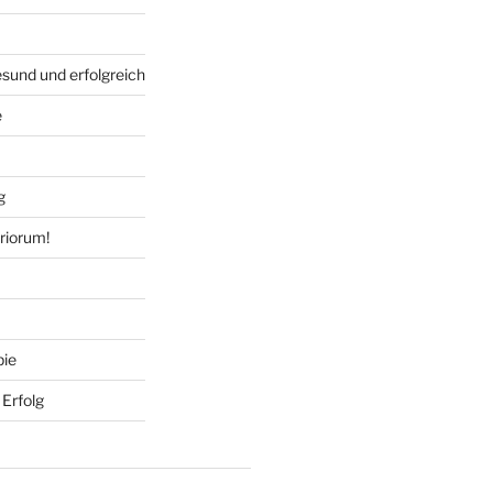
sund und erfolgreich
e
g
iorum!
pie
Erfolg