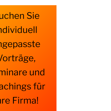
uchen Sie
ndividuell
ngepasste
Vorträge,
minare und
achings für
hre Firma!