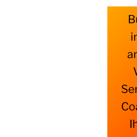
B
i
a
Se
Co
I