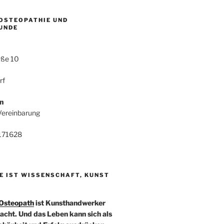
 OSTEOPATHIE UND
UNDE
aße 10
rf
n
Vereinbarung
4171628
E IST WISSENSCHAFT, KUNST
Osteopath
ist Kunsthandwerker
acht. Und das Leben kann sich als