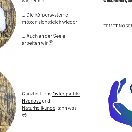
Gesundheit, S
wieder hin
… Die Körpersysteme
mögen sich gleich wieder
TEMET NOSCE 
… Auch an der Seele
arbeiten wir 😇
Ganzheitliche
Osteopathie
,
Hypnose
und
Naturheilkunde
kann was!
😎