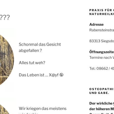
PRAXIS FÜR
NATURHEILK
 ???
Adresse
Rabensteinstr
83313 Siegsdo
Schonmal das Gesicht
abgefallen ?
Öffnungszeite
Termine nach 
Alles tut weh?
Tel.: 08662 / 
Das Leben ist … X@yf 🤪
OSTEOPATHI
UND GABE.
Der wirkliche
Wir kriegen das meistens
der höheren M