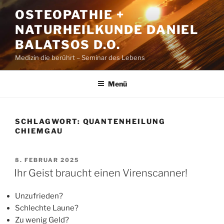
Zum
OSTEOPATHIE +
Inhalt
NATURHEILKUNDE DANIEL
springen
BALATSOS D.O.
Medizin die berührt – Seminar des Lebens
Menü
SCHLAGWORT:
QUANTENHEILUNG
CHIEMGAU
VERÖFFENTLICHT
8. FEBRUAR 2025
AM
Ihr Geist braucht einen Virenscanner!
Unzufrieden?
Schlechte Laune?
Zu wenig Geld?