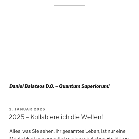
Daniel Balatsos D.O.
–
Quantum Superiorum!
VERÖFFENTLICHT
1. JANUAR 2025
AM
2025 – Kollabiere ich die Wellen!
Alles, was Sie sehen, Ihr gesamtes Leben, ist nur eine
Möglichkeit von unendlich vielen möglichen Realitäten.