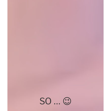
SO … 😉