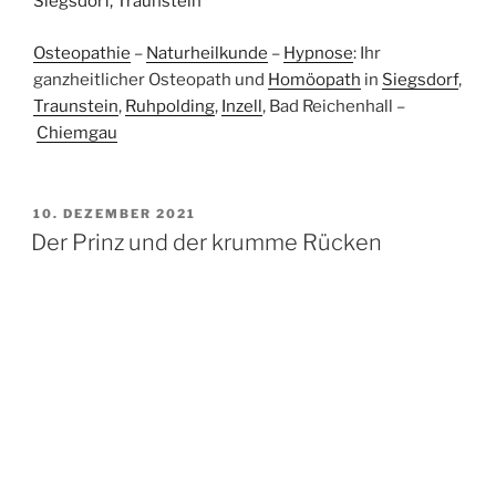
Siegsdorf, Traunstein
Osteopathie
–
Naturheilkunde
–
Hypnose
: Ihr
ganzheitlicher Osteopath und
Homöopath
in
Siegsdorf
,
Traunstein
,
Ruhpolding
,
Inzell
, Bad Reichenhall –
Chiemgau
VERÖFFENTLICHT
10. DEZEMBER 2021
AM
Der Prinz und der krumme Rücken