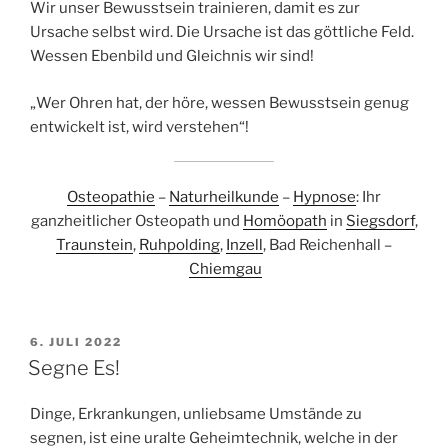
Wir unser Bewusstsein trainieren, damit es zur
Ursache selbst wird. Die Ursache ist das göttliche Feld.
Wessen Ebenbild und Gleichnis wir sind!
„Wer Ohren hat, der höre, wessen Bewusstsein genug
entwickelt ist, wird verstehen“!
Osteopathie
–
Naturheilkunde
–
Hypnose
: Ihr
ganzheitlicher Osteopath und
Homöopath
in
Siegsdorf
,
Traunstein
,
Ruhpolding
,
Inzell
, Bad Reichenhall –
Chiemgau
VERÖFFENTLICHT
6. JULI 2022
AM
Segne Es!
Dinge, Erkrankungen, unliebsame Umstände zu
segnen, ist eine uralte Geheimtechnik, welche in der