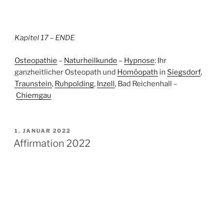
Kapitel 17 – ENDE
Osteopathie
–
Naturheilkunde
–
Hypnose
: Ihr
ganzheitlicher Osteopath und
Homöopath
in
Siegsdorf
,
Traunstein
,
Ruhpolding
,
Inzell
, Bad Reichenhall –
Chiemgau
VERÖFFENTLICHT
1. JANUAR 2022
AM
Affirmation 2022