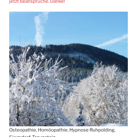
jetzt beanspruche. Danke!
Osteopathie
,
Homöopathie
,
Hypnose
Ruhpolding,