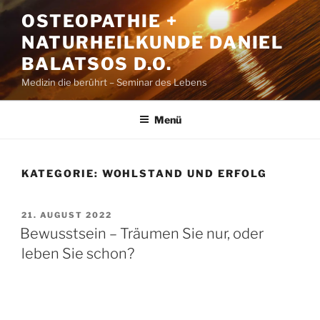
Zum
OSTEOPATHIE +
Inhalt
NATURHEILKUNDE DANIEL
springen
BALATSOS D.O.
Medizin die berührt – Seminar des Lebens
Menü
KATEGORIE:
WOHLSTAND UND ERFOLG
VERÖFFENTLICHT
21. AUGUST 2022
AM
Bewusstsein – Träumen Sie nur, oder
leben Sie schon?