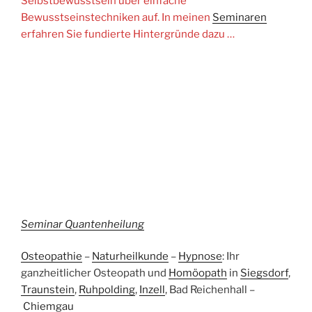
Selbstbewusstsein über einfache
Bewusstseinstechniken auf. In meinen
Seminaren
erfahren Sie fundierte Hintergründe dazu …
Seminar Quantenheilung
Osteopathie
–
Naturheilkunde
–
Hypnose
: Ihr
ganzheitlicher Osteopath und
Homöopath
in
Siegsdorf
,
Traunstein
,
Ruhpolding
,
Inzell
, Bad Reichenhall –
Chiemgau