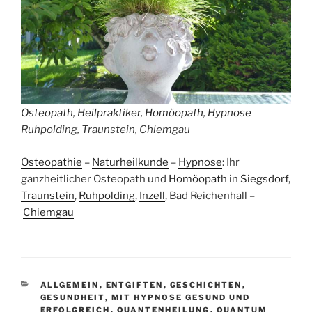
Osteopath
,
Heilpraktiker
,
Homöopath
,
Hypnose
Ruhpolding, Traunstein, Chiemgau
Osteopathie
–
Naturheilkunde
–
Hypnose
: Ihr
ganzheitlicher Osteopath und
Homöopath
in
Siegsdorf
,
Traunstein
,
Ruhpolding
,
Inzell
, Bad Reichenhall –
Chiemgau
KATEGORIEN
ALLGEMEIN
,
ENTGIFTEN
,
GESCHICHTEN
,
GESUNDHEIT
,
MIT HYPNOSE GESUND UND
ERFOLGREICH
,
QUANTENHEILUNG
,
QUANTUM