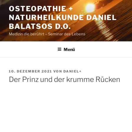
Zum
OSTEOPATHIE +
Inhalt
NATURHEILKUNDE DANIEL
springen
BALATSOS D.O.
Medizin die berührt – Seminar des Lebens
Menü
VERÖFFENTLICHT
10. DEZEMBER 2021
VON
DANIEL+
AM
Der Prinz und der krumme Rücken