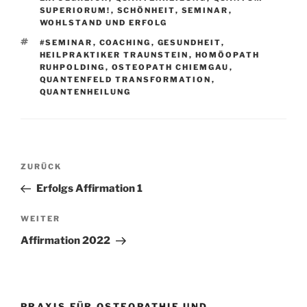
SUPERIORUM!
,
SCHÖNHEIT
,
SEMINAR
,
WOHLSTAND UND ERFOLG
SCHLAGWÖRTER
#SEMINAR
,
COACHING
,
GESUNDHEIT
,
HEILPRAKTIKER TRAUNSTEIN
,
HOMÖOPATH
RUHPOLDING
,
OSTEOPATH CHIEMGAU
,
QUANTENFELD TRANSFORMATION
,
QUANTENHEILUNG
Beitragsnavigation
Vorheriger
ZURÜCK
Beitrag
Erfolgs Affirmation 1
Nächster
WEITER
Beitrag
Affirmation 2022
PRAXIS FÜR OSTEOPATHIE UND