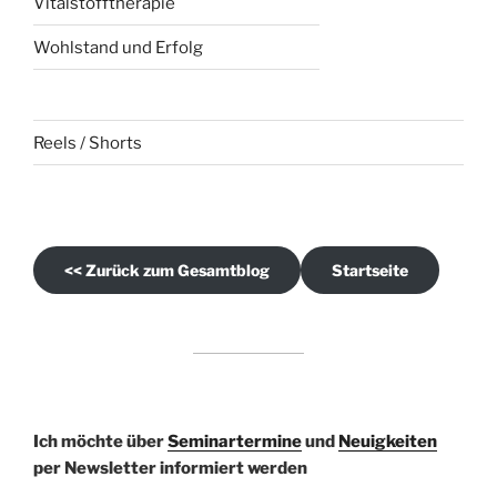
Vitalstofftherapie
Wohlstand und Erfolg
Reels / Shorts
<< Zurück zum Gesamtblog
Startseite
Bitte lasse dieses Feld leer.
Ich möchte über
Seminartermine
und
Neuigkeiten
per Newsletter informiert werden