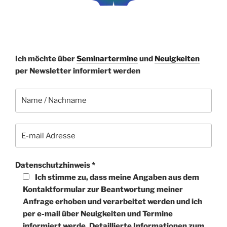
Bitte lasse dieses Feld leer.
Ich möchte über
Seminartermine
und
Neuigkeiten
per Newsletter informiert werden
Datenschutzhinweis *
Ich stimme zu, dass meine Angaben aus dem
Kontaktformular zur Beantwortung meiner
Anfrage erhoben und verarbeitet werden und ich
per e-mail über Neuigkeiten und Termine
informiert werde. Detaillierte Informationen zum