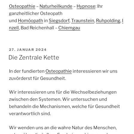
Osteopathie
–
Naturheilkunde
–
Hypnose
: Ihr
ganzheitlicher Osteopath
und
Homöopath
in
Siegsdorf
,
Traunstein
,
Ruhpolding
,
I
nzell
, Bad Reichenhall –
Chiemgau
VERÖFFENTLICHT
27. JANUAR 2024
AM
Die Zentrale Kette
In der fundierten
Osteopathie
interessieren wir uns
zuvörderst für Gesundheit.
Wir interessieren uns für die Wechselbeziehungen
zwischen den Systemen. Wir untersuchen und
behandeln die Mechanismen, welche für Gesundheit
verantwortlich sind.
Wir wenden uns an die wahre Natur des Menschen,