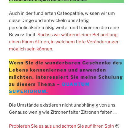
Auch in der fundierten Osteopathie, wissen wir um
diese Dinge und entwickeln uns stetig
persönlichkeitsmäßig weiter und trainieren die reine
Bewusstheit.
Sodass wir während einer Behandlung
einen Raum öffnen, in welchem tiefe Veränderungen
möglich sein können.
Wenn Sie die wunderbaren Geschenke des
Lebens kennenlernen und anwenden
möchten, interessiert Sie meine Schulung
zu diesem Thema –
QUANTUM
SUPERIORUM.
Die Umstände existieren nicht unabhängig von uns.
Genauso wenig wie Zitronenfalter Zitronen falten …
Probieren Sie es aus und achten Sie auf Ihren Spin
😉