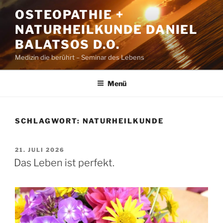
Zum
OSTEOPATHIE +
Inhalt
NATURHEILKUNDE DANIEL
springen
BALATSOS D.O.
Medizin die berührt – Seminar des Lebens
Menü
SCHLAGWORT:
NATURHEILKUNDE
VERÖFFENTLICHT
21. JULI 2026
AM
Das Leben ist perfekt.