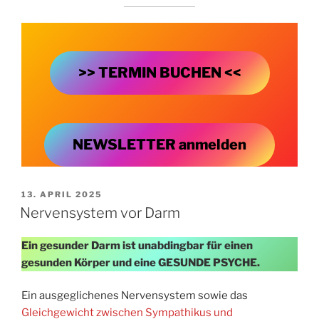
>> TERMIN BUCHEN <<
NEWSLETTER anmelden
VERÖFFENTLICHT
13. APRIL 2025
AM
Nervensystem vor Darm
Ein gesunder Darm ist unabdingbar für einen
gesunden Körper und eine GESUNDE PSYCHE.
Ein ausgeglichenes Nervensystem sowie das
Gleichgewicht zwischen Sympathikus und