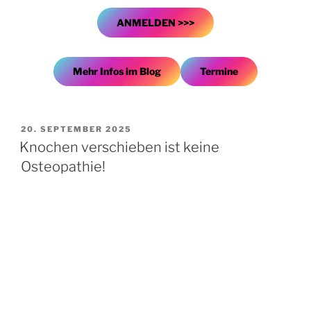
ANMELDEN >>>
Mehr Infos im Blog
Termine
VERÖFFENTLICHT
20. SEPTEMBER 2025
AM
Knochen verschieben ist keine
Osteopathie!