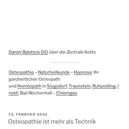
Daniel Balatsos D.O.
über die Zentrale Kette
Osteopathie
–
Naturheilkunde
–
Hypnose
: Ihr
ganzheitlicher Osteopath
und
Homöopath
in
Siegsdorf
,
Traunstein
,
Ruhpolding
,
I
nzell
, Bad Reichenhall –
Chiemgau
VERÖFFENTLICHT
13. FEBRUAR 2022
AM
Osteopathie ist mehr als Technik