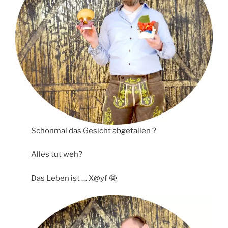
Schonmal das Gesicht abgefallen ?
Alles tut weh?
Das Leben ist … X@yf 🤪