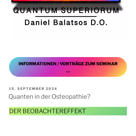
INFORMATIONEN / VORTRÄGE ZUM SEMINAR
…
VERÖFFENTLICHT
15. SEPTEMBER 2024
AM
Quanten in der Osteopathie?
DER BEOBACHTEREFFEKT